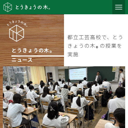
都立工芸高校で、とう
きょうの木
の授業を
®
とうきょうの木
®
実施
ニュース