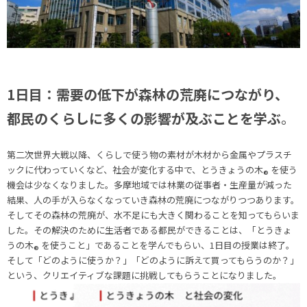
1日目：需要の低下が森林の荒廃につながり、
都民のくらしに多くの影響が及ぶことを学ぶ
。
第二次世界大戦以降、くらしで使う物の素材が木材から金属やプラスチ
ックに代わっていくなど、社会が変化する中で、とうきょうの木
を使う
®
機会は少なくなりました。多摩地域では林業の従事者・生産量が減った
結果、人の手が入らなくなっていき森林の荒廃につながりつつあります。
そしてその森林の荒廃が、水不足にも大きく関わることを知ってもらいま
した。その解決のために生活者である都民ができることは、「とうきょ
うの木
を使うこと」であることを学んでもらい、1日目の授業は終了。
®
そして「どのように使うか？」「どのように訴えて買ってもらうのか？」
という、クリエイティブな課題に挑戦してもらうことになりました。