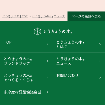
ページの先頭へ戻る
とうきょうの木TOP
»
とうきょうの木
ニュース
»
都立工芸高校で、とうきょ
®
TOP
とうきょうの木
®
とは？
とうきょうの木
とうきょうの木
®
®
ブランドブック
ニュース
とうきょうの木
お問い合わせ
®
でつくる・くらす
多摩産材認証協議会