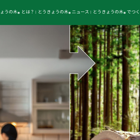
きょうの木
とは？
とうきょうの木
ニュース
とうきょうの木
でつ
®
®
®