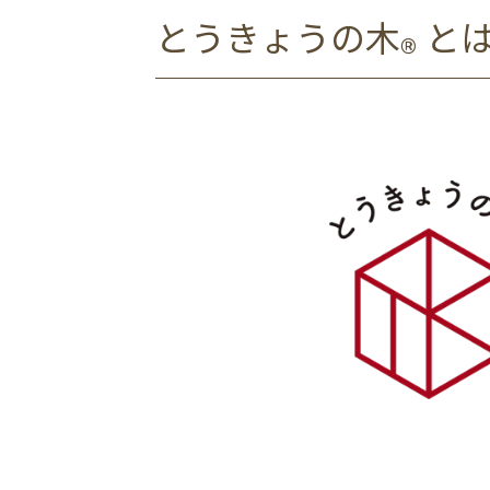
とうきょうの木
と
®