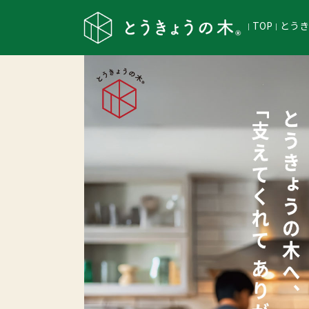
TOP
とう